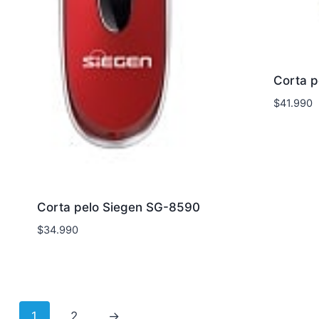
Corta p
$
41.990
Corta pelo Siegen SG-8590
$
34.990
1
2
→