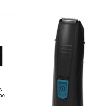
S
000