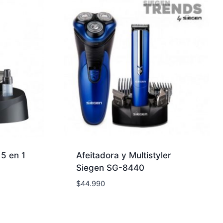
 5 en 1
Afeitadora y Multistyler
Siegen SG-8440
$
44.990