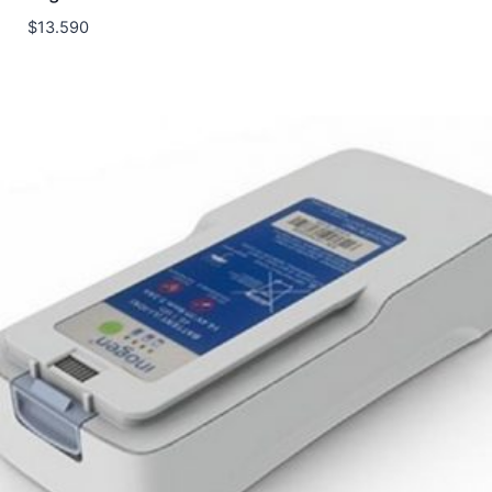
$
13.590