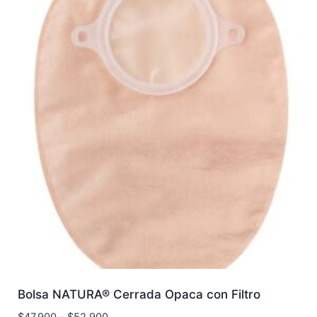
Bolsa NATURA® Cerrada Opaca con Filtro
$
47.900
–
$
52.900