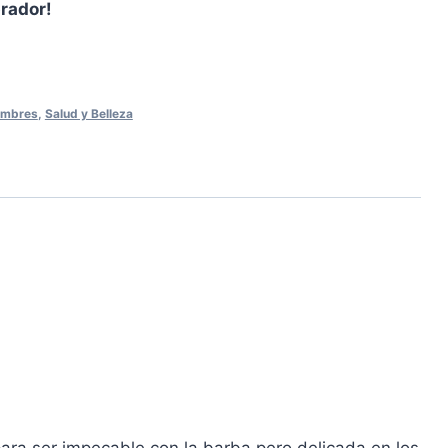
prador!
mbres
,
Salud y Belleza
ara ser impecable con la barba pero delicada en los