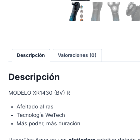
Descripción
Valoraciones (0)
Descripción
MODELO XR1430 (BV) R
Afeitado al ras
Tecnología WeTech
Más poder, más duración
HyperFlex Aqua es una
afeitadora
rotativa dotada d