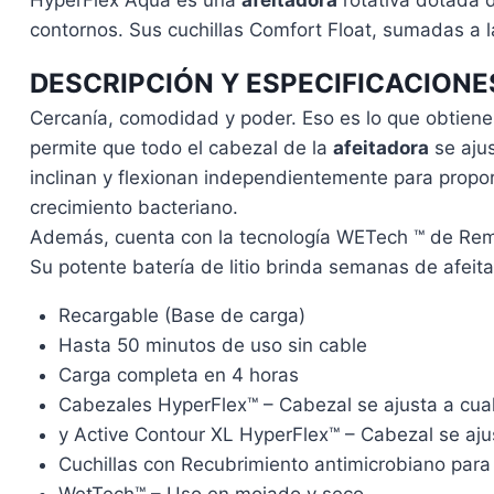
contornos. Sus cuchillas Comfort Float, sumadas a 
DESCRIPCIÓN Y ESPECIFICACIONE
Cercanía, comodidad y poder. Eso es lo que obtiene
permite que todo el cabezal de la
afeitadora
se ajus
inclinan y flexionan independientemente para propor
crecimiento bacteriano.
Además, cuenta con la tecnología WETech ™ de Rem
Su potente batería de litio brinda semanas de afeit
Recargable (Base de carga)
Hasta 50 minutos de uso sin cable
Carga completa en 4 horas
Cabezales HyperFlex™ – Cabezal se ajusta a cual
y Active Contour XL HyperFlex™ – Cabezal se aju
Cuchillas con Recubrimiento antimicrobiano para
WetTech™ – Uso en mojado y seco