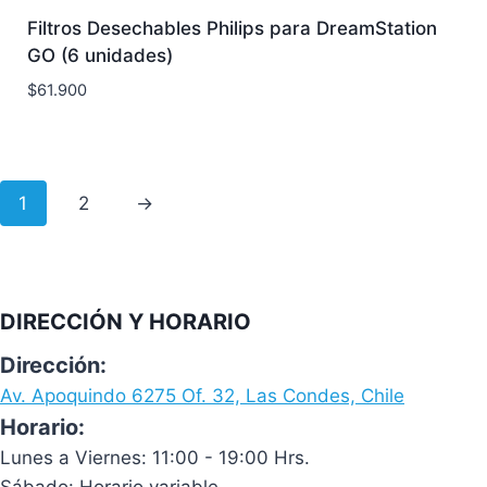
Filtros Desechables Philips para DreamStation
GO (6 unidades)
$
61.900
1
2
→
DIRECCIÓN Y HORARIO
Dirección:
Av. Apoquindo 6275 Of. 32, Las Condes, Chile
Horario:
Lunes a Viernes: 11:00 - 19:00 Hrs.
Sábado: Horario variable.