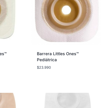
nes™
Barrera Littles Ones™
Pediátrica
$
23.990