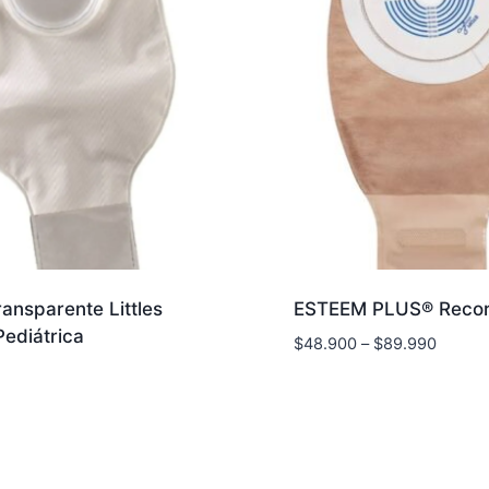
ransparente Littles
ESTEEM PLUS® Recor
ediátrica
$
48.900
–
$
89.990