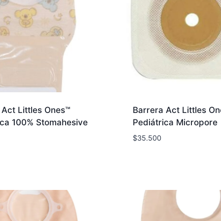
 Act Littles Ones™
Barrera Act Littles O
ica 100% Stomahesive
Pediátrica Micropore
$
35.500