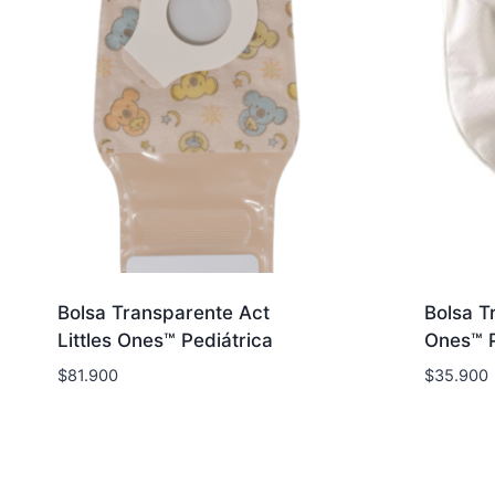
Bolsa Transparente Act
Bolsa T
Littles Ones™ Pediátrica
Ones™ P
$
81.900
$
35.900