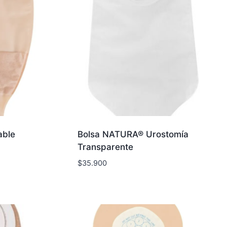
able
Bolsa NATURA® Urostomía
Transparente
$
35.900