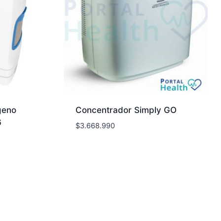
geno
Concentrador Simply GO
6
$
3.668.990