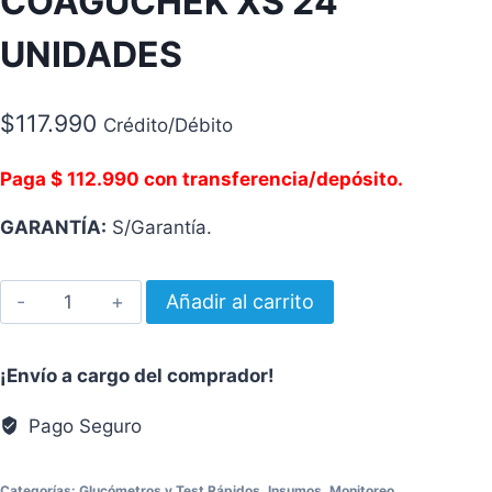
COAGUCHEK XS 24
UNIDADES
$
117.990
Crédito/Débito
Paga $ 112.990 con transferencia/depósito.
GARANTÍA:
S/Garantía.
TIRAS
Añadir al carrito
REACTIVAS
COAGUCHEK
¡Envío a cargo del comprador!
XS
24
Pago Seguro
UNIDADES
cantidad
Categorías:
Glucómetros y Test Rápidos
,
Insumos
,
Monitoreo