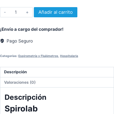
Spirolab®
Añadir al carrito
Espirómetro
de
¡Envío a cargo del comprador!
diagnóstico
rápido,
Pago Seguro
sencillo
y
Categorías:
Espirometría y Flujómetros
,
Hospitalaria
duradero
cantidad
Descripción
Valoraciones (0)
Descripción
Spirolab