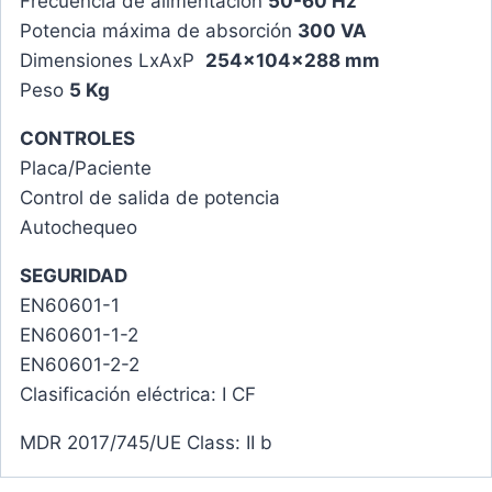
Frecuencia de alimentación
50-60 Hz
Potencia máxima de absorción
300 VA
Dimensiones LxAxP
254x104x288 mm
Peso
5 Kg
CONTROLES
Placa/Paciente
Control de salida de potencia
Autochequeo
SEGURIDAD
EN60601-1
EN60601-1-2
EN60601-2-2
Clasificación eléctrica: I CF
MDR 2017/745/UE Class: II b