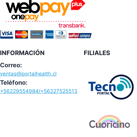
INFORMACIÓN
FILIALES
Correo:
ventas@portalhealth.cl
Teléfono:
+56229554984/+56227525513