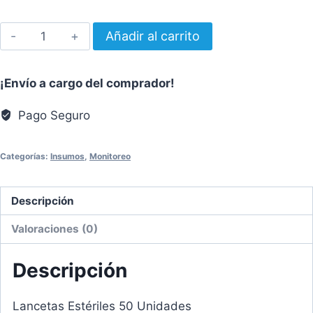
LANCETAS
Añadir al carrito
ESTÉRILES
50
¡Envío a cargo del comprador!
UNIDADES
cantidad
Pago Seguro
Categorías:
Insumos
,
Monitoreo
Descripción
Valoraciones (0)
Descripción
Lancetas Estériles 50 Unidades