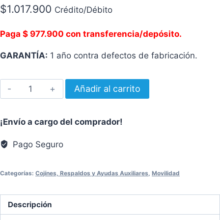
$
1.017.900
Crédito/Débito
Paga $ 977.900 con transferencia/depósito.
GARANTÍA:
1 año contra defectos de fabricación.
KIT
Añadir al carrito
PROFESIONAL
DE
¡Envío a cargo del comprador!
TRANSFERENCIA
cantidad
Pago Seguro
Categorías:
Cojínes, Respaldos y Ayudas Auxiliares
,
Movilidad
Descripción