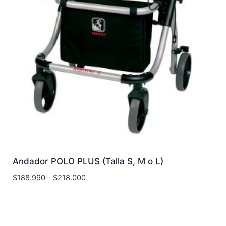
Andador POLO PLUS (Talla S, M o L)
$
188.990
–
$
218.000