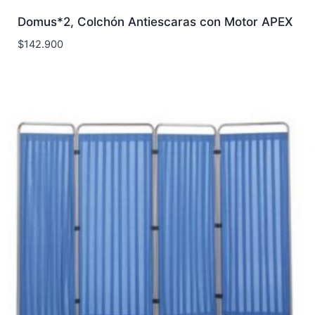
Domus*2, Colchón Antiescaras con Motor APEX
$
142.900