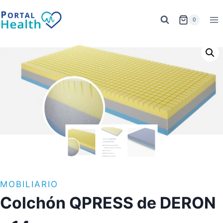
Saltar
al
0
contenido
MOBILIARIO
Colchón QPRESS de DERON