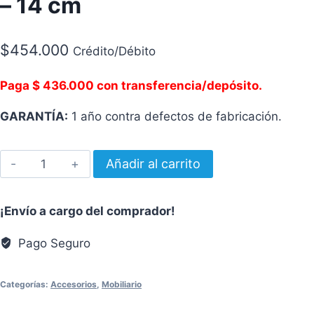
– 14 cm
$
454.000
Crédito/Débito
Paga $ 436.000 con transferencia/depósito.
GARANTÍA:
1 año contra defectos de fabricación.
Colchón
Añadir al carrito
QPRESS
de
¡Envío a cargo del comprador!
DERON
-
Pago Seguro
14
cm
Categorías:
Accesorios
,
Mobiliario
cantidad