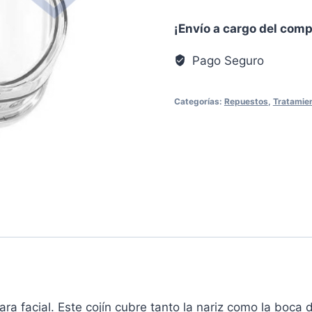
Oronasal
¡Envío a cargo del com
Resmed
F20
Pago Seguro
cantidad
Categorías:
Repuestos
,
Tratamien
cara facial. Este cojín cubre tanto la nariz como la boca