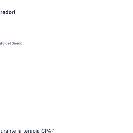
prador!
to del Sueño
 durante la terapia CPAP.