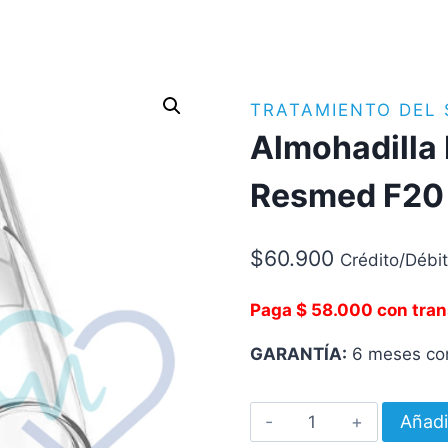
TRATAMIENTO DEL
Almohadilla 
Resmed F20
$
60.900
Crédito/Débi
Paga $ 58.000 con tran
GARANTÍA:
6 meses con
Almohadilla
Añadi
Mascarilla