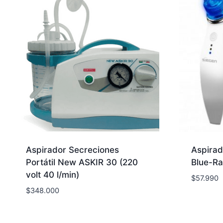
Aspirador Secreciones
Aspirado
Portátil New ASKIR 30 (220
Blue-R
volt 40 l/min)
$
57.990
$
348.000