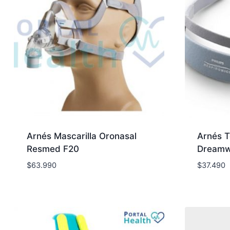
Arnés Mascarilla Oronasal
Arnés T
Resmed F20
Dreamw
$
63.990
$
37.490