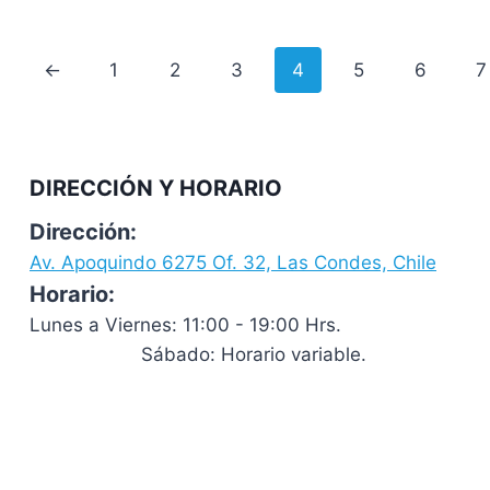
←
1
2
3
4
5
6
7
DIRECCIÓN Y HORARIO
Dirección:
Av. Apoquindo 6275 Of. 32, Las Condes, Chile
Horario:
Lunes a Viernes: 11:00 - 19:00 Hrs.
Sábado: Horario variable.