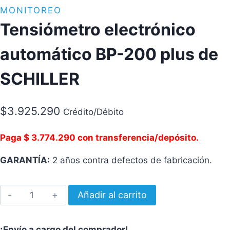
MONITOREO
Tensiómetro electrónico
automático BP-200 plus de
SCHILLER
$
3.925.290
Crédito/Débito
Paga $ 3.774.290 con transferencia/depósito.
GARANTÍA:
2 años contra defectos de fabricación.
Tensiómetro
Añadir al carrito
electrónico
automático
¡Envío a cargo del comprador!