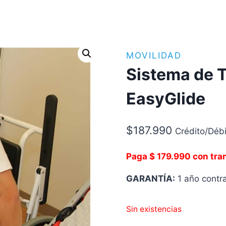
MOVILIDAD
Sistema de T
EasyGlide
$
187.990
Crédito/Débi
Paga $ 179.990 con tra
GARANTÍA:
1 año contra
Sin existencias