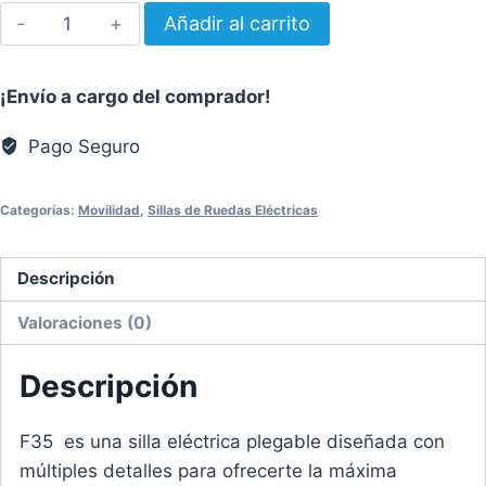
Silla
Añadir al carrito
eléctrica
plegable
¡Envío a cargo del comprador!
de
interior/exterior
Pago Seguro
standard
cantidad
Categorías:
Movilidad
,
Sillas de Ruedas Eléctricas
Descripción
Valoraciones (0)
Descripción
F35 es una silla eléctrica plegable diseñada con
múltiples detalles para ofrecerte la máxima