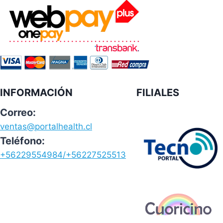
INFORMACIÓN
FILIALES
Correo:
ventas@portalhealth.cl
Teléfono:
+56229554984/+56227525513