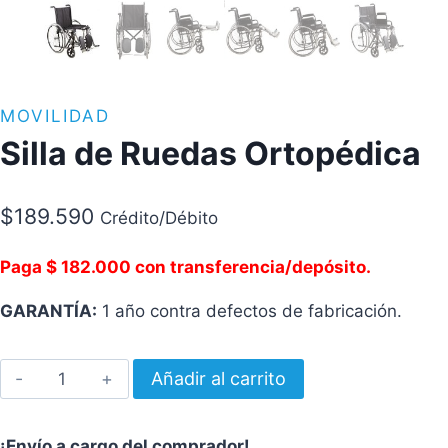
MOVILIDAD
Silla de Ruedas Ortopédica
$
189.590
Crédito/Débito
Paga $ 182.000 con transferencia/depósito.
GARANTÍA:
1 año contra defectos de fabricación.
Silla
Añadir al carrito
de
Ruedas
¡Envío a cargo del comprador!