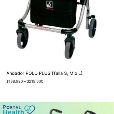
Andador POLO PLUS (Talla S, M o L)
$
188.990
–
$
218.000