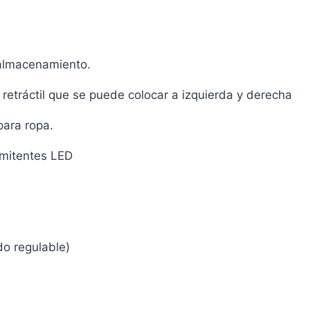
e almacenamiento.
etráctil que se puede colocar a izquierda y derecha
para ropa.
rmitentes LED
o regulable)