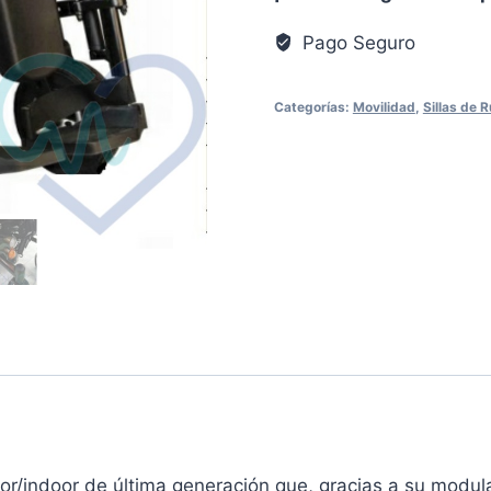
ROCKET
Pago Seguro
PLUS
cantidad
Categorías:
Movilidad
,
Sillas de 
or/indoor de última generación que, gracias a su modula