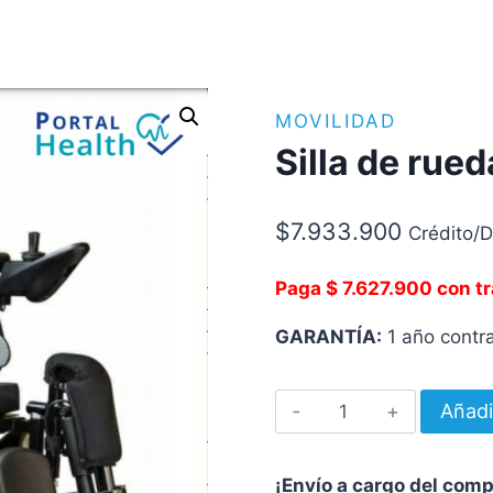
MOVILIDAD
Silla de rue
$
7.933.900
Crédito/D
Paga $ 7.627.900 con t
GARANTÍA:
1 año contra
Silla
Añadi
de
ruedas
¡Envío a cargo del com
eléctrica