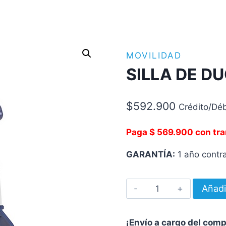
MOVILIDAD
SILLA DE D
$
592.900
Crédito/Déb
Paga $ 569.900 con tra
GARANTÍA:
1 año contra
SILLA
Añadi
DE
DUCHA
¡Envío a cargo del com
BONN