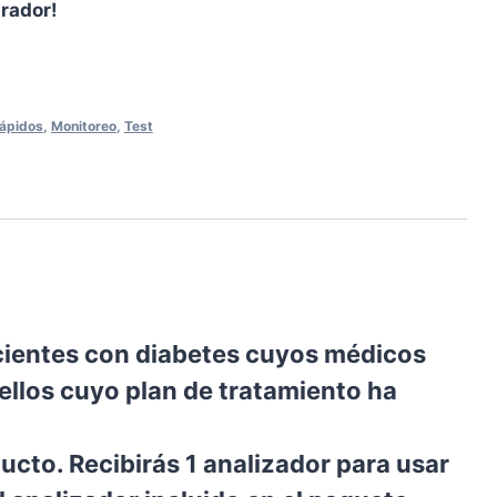
prador!
Rápidos
,
Monitoreo
,
Test
cientes con diabetes cuyos médicos
ellos cuyo plan de tratamiento ha
ducto. Recibirás 1 analizador para usar