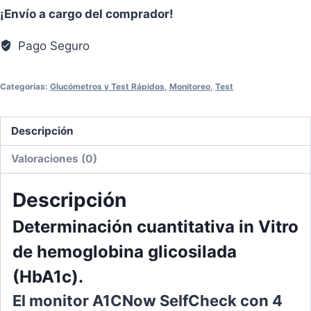
¡Envío a cargo del comprador!
Pago Seguro
Categorías:
Glucómetros y Test Rápidos
,
Monitoreo
,
Test
Descripción
Valoraciones (0)
Descripción
Determinación cuantitativa
in Vitro
de hemoglobina glicosilada
(HbA1c).
El monitor A1CNow SelfCheck con 4