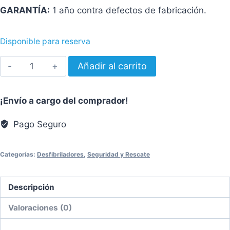
GARANTÍA:
1 año contra defectos de fabricación.
Disponible para reserva
Set
Añadir al carrito
de
10
¡Envío a cargo del comprador!
Pila
Duracell
Pago Seguro
CR123
Ultra
Categorías:
Desfibriladores
,
Seguridad y Rescate
Litio
3V
Descripción
para
DEA
Valoraciones (0)
Zoll
cantidad