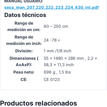
MANUAL USUARIO:
seca_man_207_220_222_223_224_430_int.pdf
Datos técnicos
Rango de
60 – 200 cm
medición en cm:
Rango de
24 -78 «
medición en inch:
División:
1 mm /1/8 inch
Dimensiones (
55 x 1480 x 286 mm , 2,2 x
AxAxP):
58,3 x 11,3 inch
Peso neto:
696 g , 1,5 lbs
CE:
CE 0123
Productos relacionados