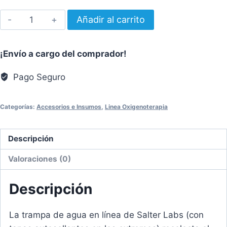
Salter
Añadir al carrito
Labs
Trampa
¡Envío a cargo del comprador!
de
agua
Pago Seguro
en
línea
Categorías:
Accesorios e Insumos
,
Linea Oxigenoterapia
para
tubería
Descripción
de
oxígeno
Valoraciones (0)
estándar
cantidad
Descripción
La trampa de agua en línea de Salter Labs (con