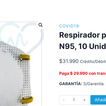
COVID19
Respirador p
N95, 10 Uni
$
31.990
Crédito/Débit
Paga $ 29.990 con tran
GARANTÍA:
S/Garantía.
Respirador
Añadi
para