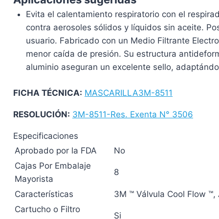
Evita el calentamiento respiratorio con el respir
contra aerosoles sólidos y líquidos sin aceite. 
usuario. Fabricado con un Medio Filtrante Electr
menor caída de presión. Su estructura antideform
aluminio aseguran un excelente sello, adaptánd
FICHA TÉCNICA:
MASCARILLA3M-8511
RESOLUCIÓN:
3M-8511-Res. Exenta N° 3506
Especificaciones
Aprobado por la FDA
No
Cajas Por Embalaje
8
Mayorista
Características
3M ™ Válvula Cool Flow ™
,
Cartucho o Filtro
Si