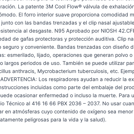
spiración. La patente 3M Cool Flow® válvula de exhalació
ómodo. El forro interior suave proporciona comodidad 
, junto con las bandas trenzadas y el clip nasal ajusta
resistencia al desgaste. N95 Aprobado por NIOSH 42.CF
edad de gafas protectoras y protección auditiva. Clip na
 seguro y conveniente. Bandas trenzadas con diseño de 
s: esmerilado, lijado, operaciones que generan polvo o 
o largos periodos de uso. También se puede utilizar para
acillus anthracis, Mycrobacterium tuberculosis, etc. Eje
ADVERTENCIA: Los respiradores ayudan a reducir la expo
 Instrucciones incluidas como parte del embalaje del pro
puede ocasionar enfermedad o incluso la muerte. Para u
cio Técnico al 416 16 66 PBX 2036 – 2037. No usar cua
ar en atmósferas cuyo contenido de oxígeno sea menor a
tamente peligrosas para la vida y la salud).