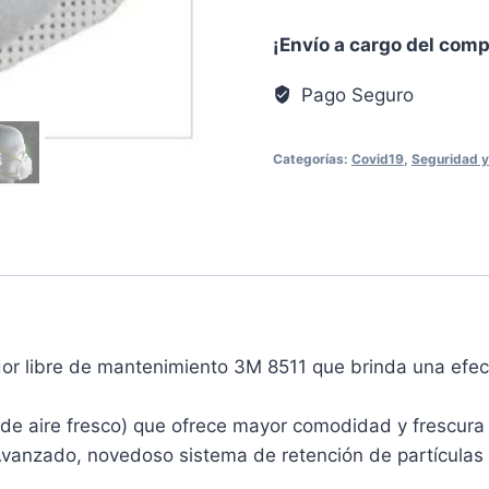
partículas
¡Envío a cargo del com
3M™
8511,
Pago Seguro
N95,
10
Categorías:
Covid19
,
Seguridad y
Unidades/Caja
cantidad
ador libre de mantenimiento 3M 8511 que brinda una efect
de aire fresco) que ofrece mayor comodidad y frescura 
Avanzado, novedoso sistema de retención de partículas q