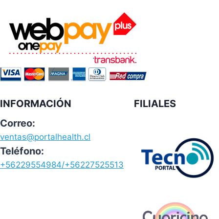
INFORMACIÓN
FILIALES
Correo:
ventas@portalhealth.cl
Teléfono:
+56229554984/+56227525513