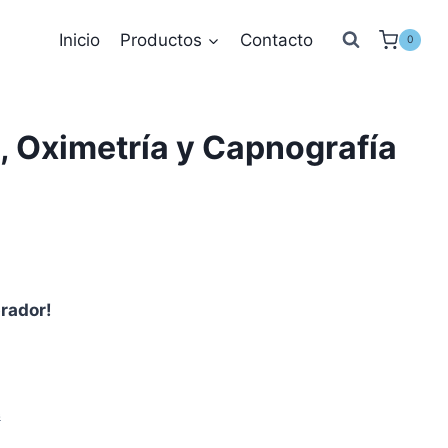
Inicio
Productos
Contacto
0
 Oximetría y Capnografía
prador!
s