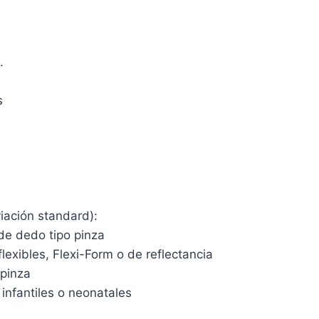
.
s
iación standard):
de dedo tipo pinza
exibles, Flexi-Form o de reflectancia
 pinza
nfantiles o neonatales