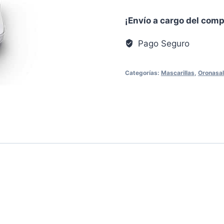
DreamWear
¡Envío a cargo del com
Full
Face
Pago Seguro
Respironics
cantidad
Categorías:
Mascarillas
,
Oronasa