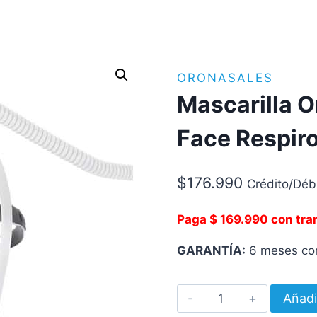
ORONASALES
Mascarilla 
Face Respir
$
176.990
Crédito/Déb
Paga $ 169.990 con tra
GARANTÍA:
6 meses con
Mascarilla
Añadi
Oronasal