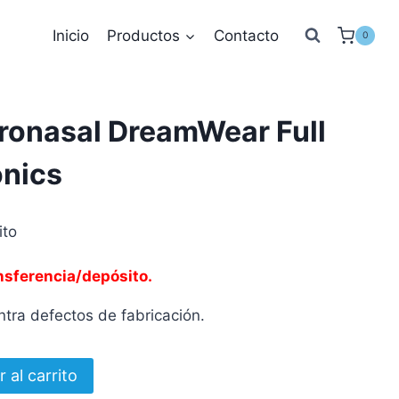
Inicio
Productos
Contacto
0
Oronasal DreamWear Full
onics
ito
nsferencia/depósito.
tra defectos de fabricación.
r al carrito