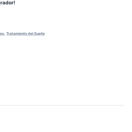
prador!
les
,
Tratamiento del Sueño