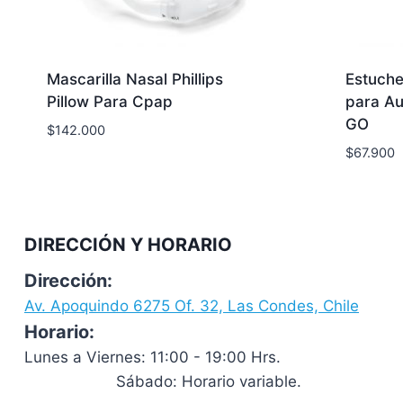
Mascarilla Nasal Phillips
Estuche
Pillow Para Cpap
para A
GO
$
142.000
$
67.900
DIRECCIÓN Y HORARIO
Dirección:
Av. Apoquindo 6275 Of. 32, Las Condes, Chile
Horario:
Lunes a Viernes: 11:00 - 19:00 Hrs.
Sábado: Horario variable.