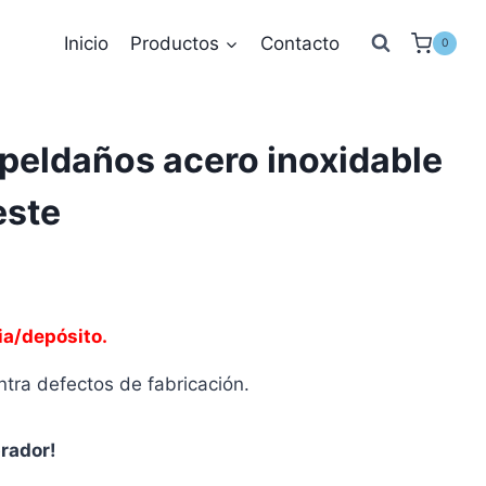
Inicio
Productos
Contacto
0
peldaños acero inoxidable
este
ia/depósito.
tra defectos de fabricación.
prador!