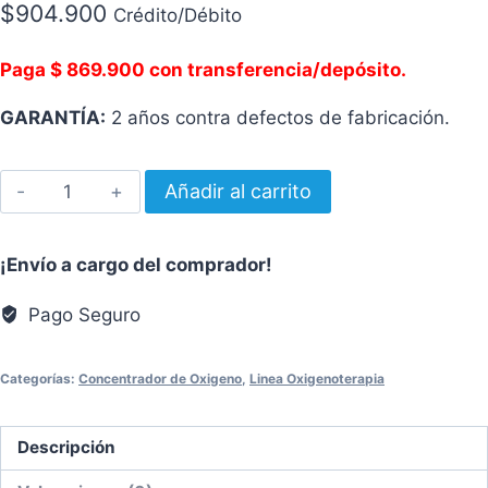
$
904.900
Crédito/Débito
Paga $ 869.900 con transferencia/depósito.
GARANTÍA:
2 años contra defectos de fabricación.
Concentrador
Añadir al carrito
de
Oxígeno
¡Envío a cargo del comprador!
Estacionario
SYSMED
Pago Seguro
M50
cantidad
Categorías:
Concentrador de Oxigeno
,
Linea Oxigenoterapia
Descripción