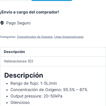
de
Oxigeno
¡Envío a cargo del comprador!
7F-
5B
Pago Seguro
cantidad
Categorías:
Concentrador de Oxigeno
,
Linea Oxigenoterapia
Descripción
Valoraciones (0)
Descripción
Rango de flujo: 1-5L/min
Concentración de Oxígeno: 95.5% – 87%
Output pressure: 20-50kPa
Silencioso