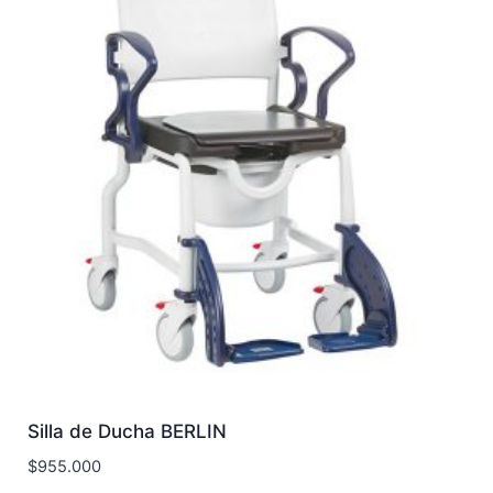
d
e
o
Silla de Ducha BERLIN
$
955.000