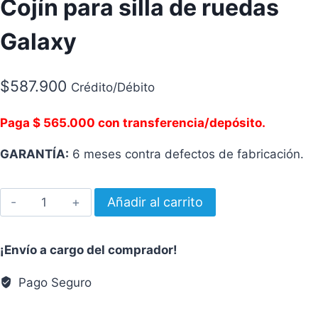
Cojín para silla de ruedas
Galaxy
$
587.900
Crédito/Débito
Paga $ 565.000 con transferencia/depósito.
GARANTÍA:
6 meses contra defectos de fabricación.
Cojín
Añadir al carrito
para
silla
¡Envío a cargo del comprador!
de
ruedas
Pago Seguro
Galaxy
cantidad