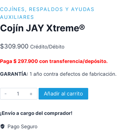
COJÍNES, RESPALDOS Y AYUDAS
AUXILIARES
Cojín JAY Xtreme®
$
309.900
Crédito/Débito
Paga $ 297.900 con transferencia/depósito.
GARANTÍA:
1 año contra defectos de fabricación.
Cojín
Añadir al carrito
JAY
Xtreme®
¡Envío a cargo del comprador!
cantidad
Pago Seguro