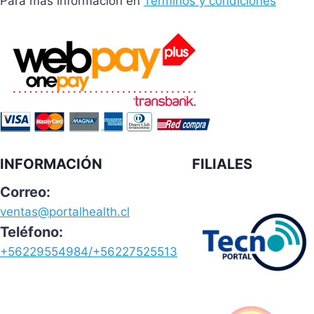
Para mas informacion en
Terminos y condiciones
INFORMACIÓN
FILIALES
Correo:
ventas@portalhealth.cl
Teléfono:
+56229554984/+56227525513