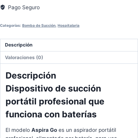
Aspira
Pago Seguro
Go
con
Categorías:
Bomba de Succión
,
Hospitalaria
Batería
de
Descripción
20
LPM
Valoraciones (0)
cantidad
Descripción
Dispositivo de succión
portátil profesional que
funciona con baterías
El modelo
Aspira Go
es un aspirador portátil