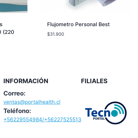
s
Flujometro Personal Best
0 (220
$
31.900
INFORMACIÓN
FILIALES
Correo:
ventas@portalhealth.cl
Teléfono:
+56229554984/+56227525513