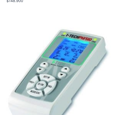
$
148.900