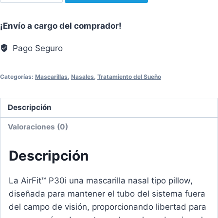
P30i
Mascarilla
¡Envío a cargo del comprador!
Pillow
de
Pago Seguro
Resmed
cantidad
Categorías:
Mascarillas
,
Nasales
,
Tratamiento del Sueño
Descripción
Valoraciones (0)
Descripción
La AirFit™ P30i una mascarilla nasal tipo pillow,
diseñada para mantener el tubo del sistema fuera
del campo de visión, proporcionando libertad para