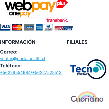
INFORMACIÓN
FILIALES
Correo:
ventas@portalhealth.cl
Teléfono:
+56229554984/+56227525513