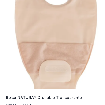
Bolsa NATURA® Drenable Transparente
$
28.000
–
$
52.900